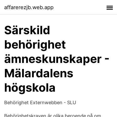
affarerezjb.web.app
Särskild
behörighet
ämneskunskaper -
Mälardalens
högskola
Behörighet Externwebben - SLU
Behörighetskraven är olika beroende på om