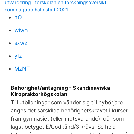
utvärdering i förskolan en forskningsöversikt
sommarjobb halmstad 2021
hO
wiwh
sxwz
yIz
MzNT
Behörighet/antagning - Skandinaviska
Kiropraktorhögskolan
Till utbildningar som vänder sig till nybörjare
anges det särskilda behörighetskravet i kurser
från gymnasiet (eller motsvarande), där som
lägst betyget E/Godkänd/3 krävs. Se hela