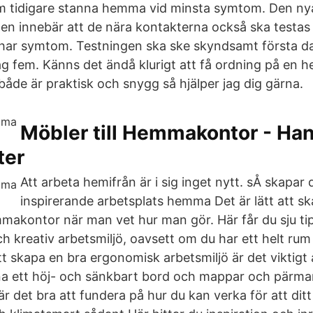
m tidigare stanna hemma vid minsta symtom. Den ny
 innebär att de nära kontakterna också ska testas 
har symtom. Testningen ska ske skyndsamt första da
ag fem. Känns det ändå klurigt att få ordning på en
både är praktisk och snygg så hjälper jag dig gärna.
Möbler till Hemmakontor - Han
ter
Att arbeta hemifrån är i sig inget nytt. sÅ skapar 
inspirerande arbetsplats hemma Det är lätt att sk
makontor när man vet hur man gör. Här får du sju tip
 kreativ arbetsmiljö, oavsett om du har ett helt rum 
tt skapa en bra ergonomisk arbetsmiljö är det viktigt 
na ett höj- och sänkbart bord och mappar och pärma
ll är det bra att fundera på hur du kan verka för att d