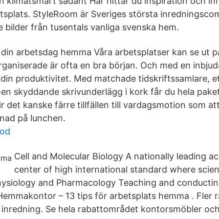
ch klimatsmart sådant Här hittar du inspiration och inr
etsplats. StyleRoom är Sveriges största inredningsc
e bilder från tusentals vanliga svenska hem.
 din arbetsdag hemma Våra arbetsplatser kan se ut på
organiserade är ofta en bra början. Och med en inbjud
din produktivitet. Med matchade tidskriftssamlare, et
en skyddande skrivunderlägg i kork får du hela pake
 det kanske färre tillfällen till vardagsmotion som att 
enad på lunchen.
tod
Cell and Molecular Biology A nationally leading 
center of high international standard where scie
ysiology and Pharmacology Teaching and conducting
Hemmakontor – 13 tips för arbetsplats hemma . Fler 
inredning. Se hela rabattområdet kontorsmöbler och 