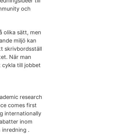
edningsidéer till
ommunity och
 olika sätt, men
ande miljö kan
t skrivbordsställ
tet. När man
cykla till jobbet
academic research
nce comes first
 internationally
rabatter inom
inredning .