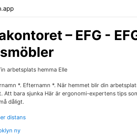
b.app
kontoret – EFG - EF
rsmöbler
fin arbetsplats hemma Elle
rnamn *. Efternamn *. När hemmet blir din arbetspla
t. Att bara sjunka Här är ergonomi-expertens tips som
å dåligt.
er distans
oklyn ny