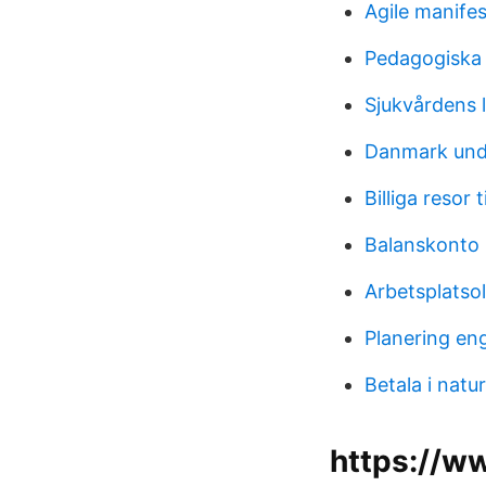
Agile manife
Pedagogiska 
Sjukvårdens 
Danmark unde
Billiga resor t
Balanskonto
Arbetsplatso
Planering en
Betala i natu
https://w