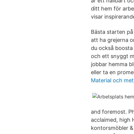
är ett hållbart o
ditt hem för arb
visar inspirerand
Bästa starten på
att ha grejerna 
du också boosta 
och ett snyggt m
jobbar hemma blir
eller ta en prom
Material och me
and foremost. Ph
acclaimed, high 
kontorsmöbler & 