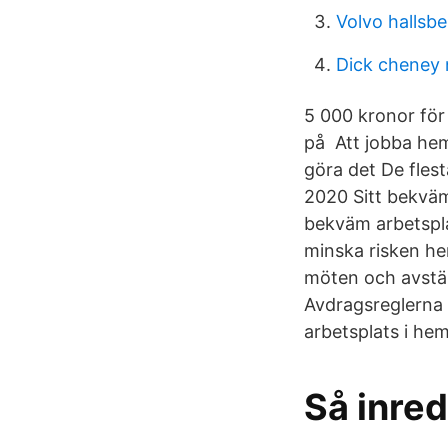
Volvo hallsb
Dick cheney
5 000 kronor för
på Att jobba hem
göra det De fles
2020 Sitt bekväm
bekväm arbetspla
minska risken h
möten och avstä
Avdragsreglerna ä
arbetsplats i he
Så inre