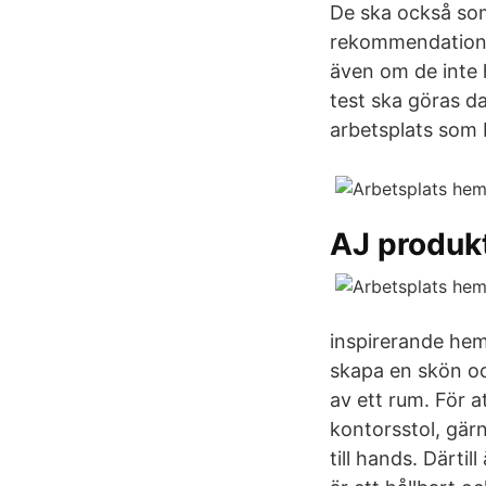
De ska också so
rekommendationen
även om de inte 
test ska göras d
arbetsplats som 
AJ produk
inspirerande hem
skapa en skön och
av ett rum. För a
kontorsstol, gär
till hands. Därti