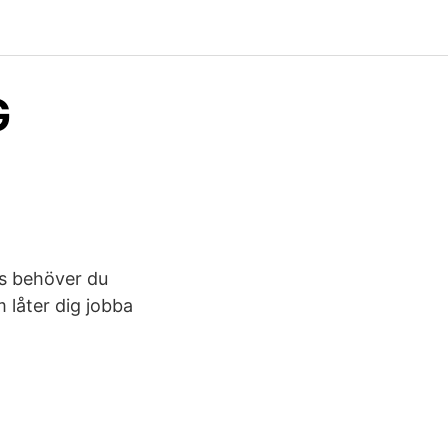
G
ts behöver du
 låter dig jobba