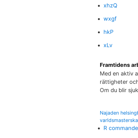
xhzQ
wxgf
hkP
xLv
Framtidens arb
Med en aktiv 
rättigheter oc
Om du blir sju
Najaden helsing
varldsmasterskap
R commande