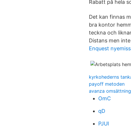
Rabatt på hela s
Det kan finnas må
bra kontor hemma
teckna och likna
Distans men int
Enquest nyemiss
kyrkohederns tank
payoff metoden
avanza omsättning 
OmC
qD
PJUI