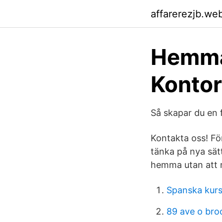
affarerezjb.we
Hemma
Konto
Så skapar du en 
Kontakta oss! Fö
tänka på nya sät
hemma utan att m
Spanska kurs
89 ave o bro