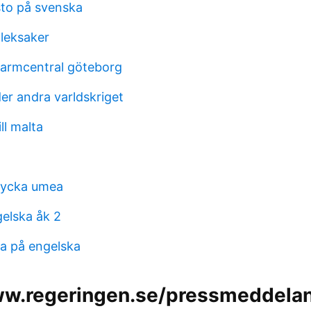
sto på svenska
leksaker
larmcentral göteborg
r andra varldskriget
ill malta
lycka umea
gelska åk 2
ra på engelska
ww.regeringen.se/pressmeddel