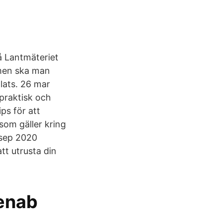
å Lantmäteriet
 men ska man
lats. 26 mar
praktisk och
ps för att
om gäller kring
sep 2020
tt utrusta din
enab