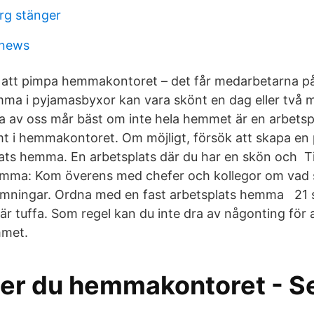
erg stänger
 news
 att pimpa hemmakontoret – det får medarbetarna p
ma i pyjamasbyxor kan vara skönt en dag eller två
ta av oss mår bäst om inte hela hemmet är en arbetsp
t i hemmakontoret. Om möjligt, försök att skapa en 
ts hemma. En arbetsplats där du har en skön och Ti
emma: Kom överens med chefer och kollegor om vad s
mningar. Ordna med en fast arbetsplats hemma 21 
r tuffa. Som regel kan du inte dra av någonting för a
mmet.
der du hemmakontoret - S