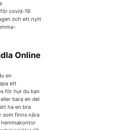
a
för covid-19
gen och ett nytt
 hemma-
dla Online
du en
apa ett
s för hur du kan
eller bara en del
att ha en bra
r som finns nära
itt hemmakontor